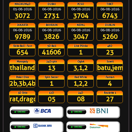
MAGNUM4D
DUBAI
PCSO
TIBET
05-08-2026
06-08-2026
06-08-2026
06-08-2026
3072
2731
3704
6743
JAKARTA
BAHRAIN
NEPAL
DUBLIN
06-08-2026
06-08-2026
06-08-2026
06-08-2026
9789
3826
3047
5260
Sicbo Ball - Fast
5D Ball
Live Plinko
48D
654
41606
1
23
Monopoly
24Dspin
Oglok
Suwit
thailand
13
3,1,2
batu,jempo
Poker Dice
Spin Soccer
Red White
Fantan
2b,3b,4b,5r,6r
1
1,2,2
4
3D Shio
12D
24D
Roulette 1
rat,dragon,ox
05
08
27