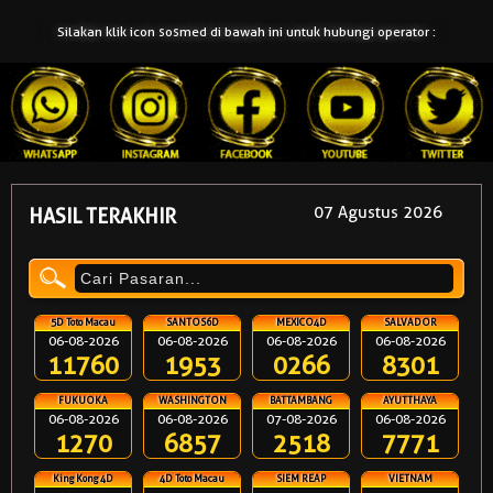
Silakan klik icon sosmed di bawah ini untuk hubungi operator :
07 Agustus 2026
HASIL TERAKHIR
5D Toto Macau
SANTOS6D
MEXICO4D
SALVADOR
06-08-2026
06-08-2026
06-08-2026
06-08-2026
11760
1953
0266
8301
FUKUOKA
WASHINGTON
BATTAMBANG
AYUTTHAYA
06-08-2026
06-08-2026
07-08-2026
06-08-2026
1270
6857
2518
7771
King Kong 4D
4D Toto Macau
SIEM REAP
VIETNAM