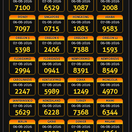
06-08-2026
07-08-2026
06-08-2026
06-08-2026
7100
6529
3087
2008
SYDNEY
SINGAPORE
HONGKONG
ARABIA
06-08-2026
05-08-2026
06-08-2026
07-08-2026
7097
0715
1083
9583
OREGON 3
OREGON 6
OREGON 9
OREGON 12
07-08-2026
07-08-2026
06-08-2026
06-08-2026
5398
2406
7388
1593
FLORIDAMID
FLORIDAEVE
NEWYORKMID
NEWYORKEVE
07-08-2026
06-08-2026
07-08-2026
06-08-2026
2994
0941
8391
8549
CAROLINAEVE
KENTUCKYMID
OSAKA
MONGOLIA
06-08-2026
07-08-2026
06-08-2026
06-08-2026
2247
5989
1249
4970
SANFRANSISCO
NEWZEALAND
TURKEY
MIAMI
07-08-2026
06-08-2026
06-08-2026
06-08-2026
5629
6228
7368
6344
BERLIN
QATAR
DENVER
MALAWI
06-08-2026
06-08-2026
07-08-2026
06-08-2026