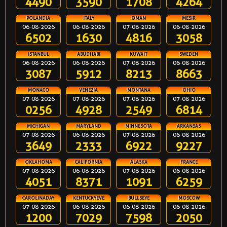
4490
3590
1708
4264
POLANDIA
ITALY
OMAN
MESIR
06-08-2026
06-08-2026
07-08-2026
06-08-2026
6502
1630
4816
3058
ISTANBUL
ABUDHABI
KUWAIT
SWEDEN
06-08-2026
06-08-2026
07-08-2026
06-08-2026
3087
5912
8213
8663
MONACO
VENEZIA
MONTANA
OHIO
07-08-2026
07-08-2026
07-08-2026
07-08-2026
0256
4928
2549
6814
MICHIGAN
MARYLAND
MINNESOTA
ARKANSAS
07-08-2026
06-08-2026
07-08-2026
06-08-2026
3649
2333
6922
9227
OKLAHOMA
CALIFORNIA
ALASKA
FRANCE
07-08-2026
06-08-2026
07-08-2026
06-08-2026
4051
8371
1091
6259
CAROLINADAY
KENTUCKYEVE
BULLSEYE
MOSCOW
07-08-2026
06-08-2026
06-08-2026
06-08-2026
1200
7029
7598
2050